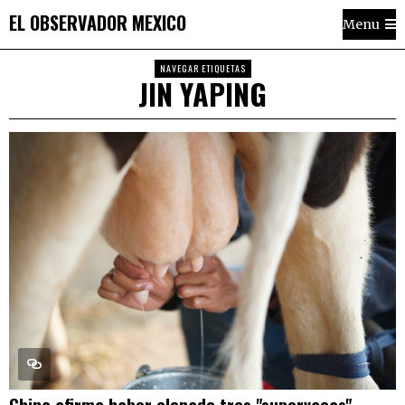
EL OBSERVADOR MEXICO
Menu
NAVEGAR ETIQUETAS
JIN YAPING
China afirma haber clonado tres "supervacas"