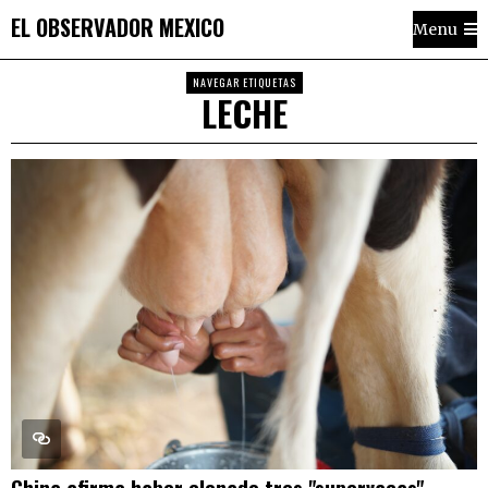
EL OBSERVADOR MEXICO
Menu
NAVEGAR ETIQUETAS
LECHE
China afirma haber clonado tres "supervacas"