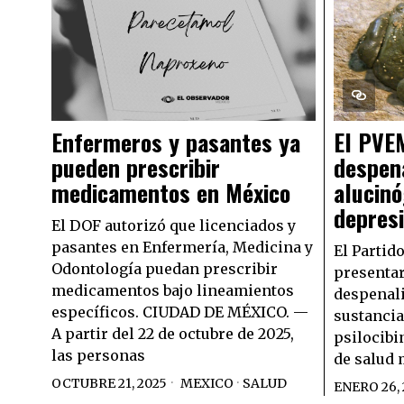
Enfermeros y pasantes ya
El PVE
pueden prescribir
despena
medicamentos en México
alucinó
depresi
El DOF autorizó que licenciados y
pasantes en Enfermería, Medicina y
El Partid
Odontología puedan prescribir
presentar
medicamentos bajo lineamientos
despenali
específicos. CIUDAD DE MÉXICO. —
sustancia
A partir del 22 de octubre de 2025,
psilocibi
las personas
de salud 
OCTUBRE 21, 2025
MEXICO
·
SALUD
ENERO 26, 