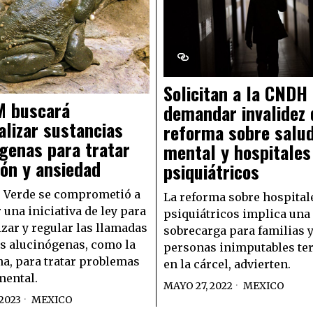
Solicitan a la CNDH
M buscará
demandar invalidez 
lizar sustancias
reforma sobre salu
genas para tratar
mental y hospitales
ón y ansiedad
psiquiátricos
o Verde se comprometió a
La reforma sobre hospital
 una iniciativa de ley para
psiquiátricos implica una
zar y regular las llamadas
sobrecarga para familias 
s alucinógenas, como la
personas inimputables te
na, para tratar problemas
en la cárcel, advierten.
mental.
MAYO 27, 2022
MEXICO
2023
MEXICO