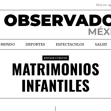
Hoy es:
a
MUNDO
DEPORTES
ESPECTACULOS
SALUD
NAVEGAR ETIQUETAS
MATRIMONIOS
INFANTILES