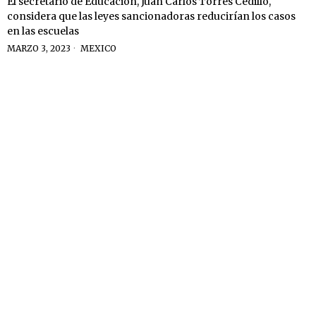
El secretario de Educación, Juan Carlos Torres Cedillo,
considera que las leyes sancionadoras reducirían los casos
en las escuelas
MARZO 3, 2023
MEXICO