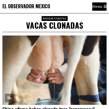
EL OBSERVADOR MEXICO
Menu
NAVEGAR ETIQUETAS
VACAS CLONADAS
China afirma haber clonado tres "supervacas"