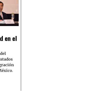
d en el
 del
Estados
gración
México.