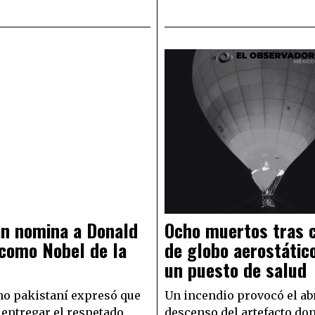
án nomina a Donald
Ocho muertos tras 
como Nobel de la
de globo aerostátic
un puesto de salud
no pakistaní expresó que
Un incendio provocó el ab
entregar el respetado
descenso del artefacto do