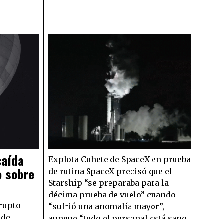
caída
Explota Cohete de SpaceX en prueba
o sobre
de rutina SpaceX precisó que el
Starship “se preparaba para la
décima prueba de vuelo” cuando
rupto
“sufrió una anomalía mayor”,
nde
aunque “todo el personal está sano