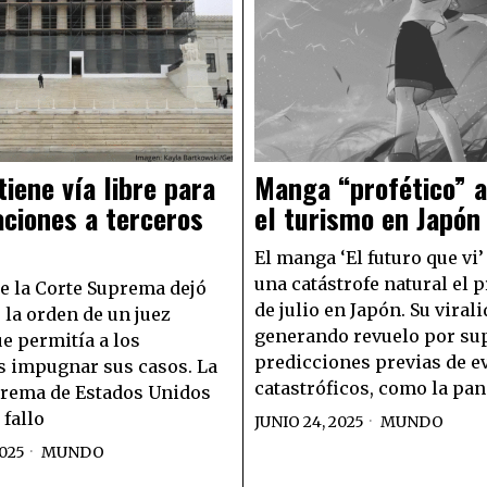
iene vía libre para
Manga “profético” a
ciones a terceros
el turismo en Japón
El manga ‘El futuro que vi
una catástrofe natural el 
de la Corte Suprema dejó
de julio en Japón. Su viral
 la orden de un juez
generando revuelo por su
ue permitía a los
predicciones previas de e
 impugnar sus casos. La
catastróficos, como la pa
prema de Estados Unidos
 fallo
JUNIO 24, 2025
MUNDO
2025
MUNDO