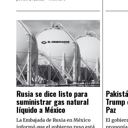
Rusia se dice listo para
Pakist
suministrar gas natural
Trump 
líquido a México
Paz
La Embajada de Rusia en México
El gobier
informó que el gobierno ruso está
proponía 