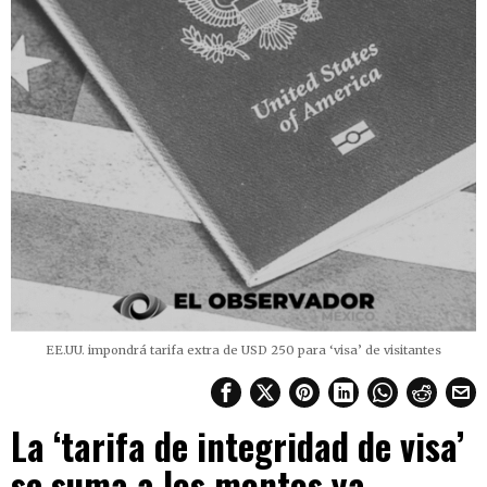
EE.UU. impondrá tarifa extra de USD 250 para ‘visa’ de visitantes
La ‘tarifa de integridad de visa’
se suma a los montos ya