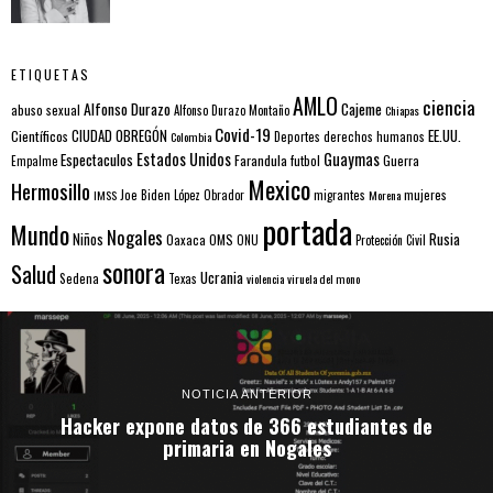
ETIQUETAS
AMLO
ciencia
Alfonso Durazo
Cajeme
abuso sexual
Alfonso Durazo Montaño
Chiapas
Covid-19
EE.UU.
Científicos
CIUDAD OBREGÓN
Colombia
Deportes
derechos humanos
Estados Unidos
Guaymas
Espectaculos
Farandula
futbol
Guerra
Empalme
Mexico
Hermosillo
mujeres
IMSS
Joe Biden
López Obrador
migrantes
Morena
portada
Mundo
Nogales
Rusia
Niños
Oaxaca
OMS
ONU
Protección Civil
sonora
Salud
Ucrania
Sedena
Texas
violencia
viruela del mono
NOTICIA ANTERIOR
Hacker expone datos de 366 estudiantes de
primaria en Nogales