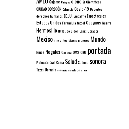
AMLO
ciencia
Cajeme
Científicos
Chiapas
Covid-19
CIUDAD OBREGÓN
Colombia
Deportes
EE.UU.
Espectaculos
derechos humanos
Empalme
Estados Unidos
Guaymas
Farandula
futbol
Guerra
Hermosillo
IMSS
Joe Biden
López Obrador
Mexico
Mundo
mujeres
migrantes
Morena
portada
Nogales
Niños
Oaxaca
OMS
ONU
sonora
Salud
Rusia
Sedena
Protección Civil
Ucrania
Texas
violencia
viruela del mono