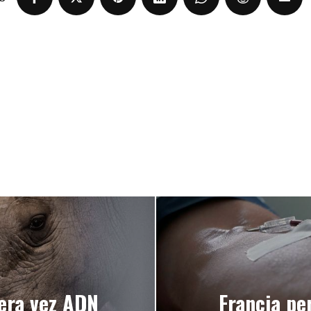
mera vez ADN
Francia pe