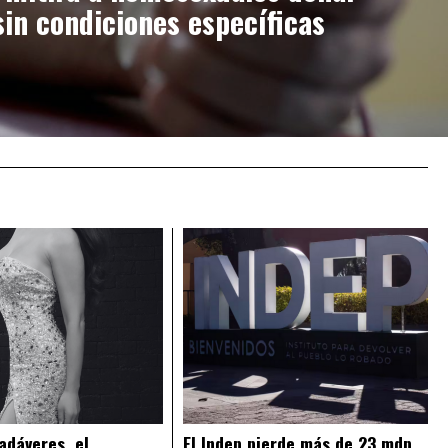
in condiciones específicas
adáveres, el
El Indep pierde más de 23 mdp