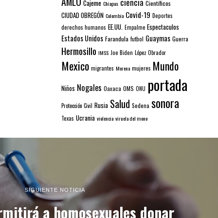
AMLO
ciencia
Cajeme
Científicos
Chiapas
Covid-19
CIUDAD OBREGÓN
Colombia
Deportes
EE.UU.
Espectaculos
derechos humanos
Empalme
Estados Unidos
Guaymas
Farandula
futbol
Guerra
Hermosillo
IMSS
Joe Biden
López Obrador
Mexico
Mundo
mujeres
migrantes
Morena
portada
Nogales
Niños
Oaxaca
OMS
ONU
sonora
Salud
Rusia
Sedena
Protección Civil
Ucrania
Texas
violencia
viruela del mono
SIGUIENTE NOTICIA
rmitirá a homosexuales donar