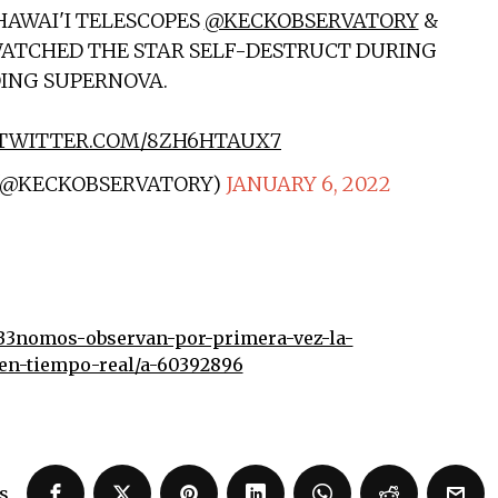
 HAWAI'I TELESCOPES
@KECKOBSERVATORY
&
WATCHED THE STAR SELF-DESTRUCT DURING
OING SUPERNOVA.
.TWITTER.COM/8ZH6HTAUX7
 (@KECKOBSERVATORY)
JANUARY 6, 2022
3nomos-observan-por-primera-vez-la-
en-tiempo-real/a-60392896
s