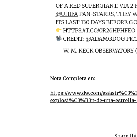
OF A RED SUPERGIANT. VIA 2
@UHIFA
PAN-STARRS, THEY 
ITS LAST 130 DAYS BEFORE G
HTTPS://T.CO/0R26HPHFEO
CREDIT:
@ADAMGDOG
PIC
— W. M. KECK OBSERVATORY
Nota Completa en:
https://www.dw.com/es/astr%C3%B
explosi%C3%B3n-de-una-estrella-
Share thi