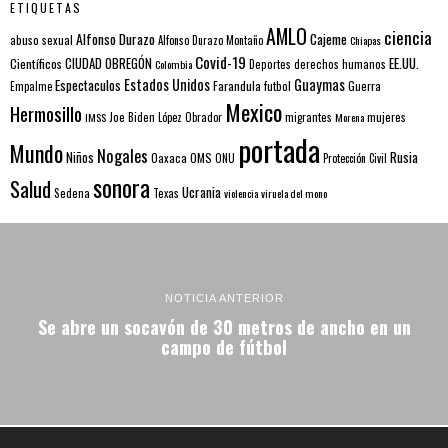
ETIQUETAS
AMLO
ciencia
Alfonso Durazo
Cajeme
abuso sexual
Alfonso Durazo Montaño
Chiapas
Covid-19
EE.UU.
Científicos
CIUDAD OBREGÓN
Colombia
Deportes
derechos humanos
Estados Unidos
Guaymas
Espectaculos
Farandula
futbol
Guerra
Empalme
Mexico
Hermosillo
mujeres
IMSS
Joe Biden
López Obrador
migrantes
Morena
portada
Mundo
Nogales
Rusia
Niños
Oaxaca
OMS
ONU
Protección Civil
sonora
Salud
Ucrania
Sedena
Texas
violencia
viruela del mono
NOTICIA ANTERIOR
Se abre un socavón de 30 metros de ancho en un
campo de fútbol