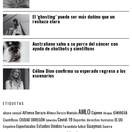
El ‘ghosting’ puede ser más dañino que un
rechazo claro
Australiano salva a su perro del cáncer con
ayuda de chatbots y científicos
Céline Dion confirma su esperado regreso a los
escenarios
ETIQUETAS
AMLO
ciencia
Alfonso Durazo
Cajeme
abuso sexual
Alfonso Durazo Montaño
Chiapas
Covid-19
EE.UU.
Científicos
CIUDAD OBREGÓN
Colombia
Deportes
derechos humanos
Estados Unidos
Guaymas
Espectaculos
Farandula
futbol
Guerra
Empalme