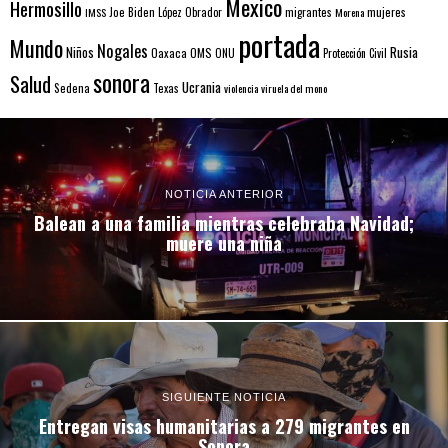
Mexico
Hermosillo
mujeres
IMSS
Joe Biden
López Obrador
migrantes
Morena
portada
Mundo
Nogales
Rusia
Niños
Oaxaca
OMS
ONU
Protección Civil
sonora
Salud
Ucrania
Sedena
Texas
violencia
viruela del mono
NOTICIA ANTERIOR
Balean a una familia mientras celebraba Navidad;
muere una niña
SIGUIENTE NOTICIA
Entregan visas humanitarias a 279 migrantes en
Sonora