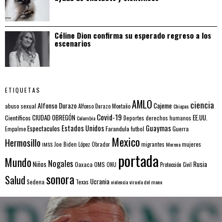
Céline Dion confirma su esperado regreso a los
escenarios
ETIQUETAS
AMLO
ciencia
Alfonso Durazo
Cajeme
abuso sexual
Alfonso Durazo Montaño
Chiapas
Covid-19
EE.UU.
Científicos
CIUDAD OBREGÓN
Colombia
Deportes
derechos humanos
Estados Unidos
Guaymas
Espectaculos
Farandula
futbol
Guerra
Empalme
Mexico
Hermosillo
mujeres
IMSS
Joe Biden
López Obrador
migrantes
Morena
portada
Mundo
Nogales
Rusia
Niños
Oaxaca
OMS
ONU
Protección Civil
sonora
Salud
Ucrania
Sedena
Texas
violencia
viruela del mono