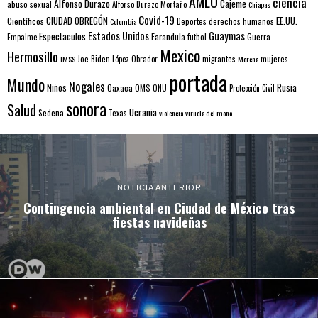
AMLO
ciencia
Alfonso Durazo
Cajeme
abuso sexual
Alfonso Durazo Montaño
Chiapas
Covid-19
EE.UU.
Científicos
CIUDAD OBREGÓN
Colombia
Deportes
derechos humanos
Estados Unidos
Guaymas
Espectaculos
Farandula
futbol
Guerra
Empalme
Mexico
Hermosillo
mujeres
IMSS
Joe Biden
López Obrador
migrantes
Morena
portada
Mundo
Nogales
Rusia
Niños
Oaxaca
OMS
ONU
Protección Civil
sonora
Salud
Ucrania
Sedena
Texas
violencia
viruela del mono
NOTICIA ANTERIOR
Contingencia ambiental en Ciudad de México tras
fiestas navideñas