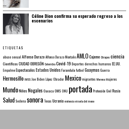
Céline Dion confirma su esperado regreso a los
escenarios
ETIQUETAS
AMLO
ciencia
Alfonso Durazo
Cajeme
abuso sexual
Alfonso Durazo Montaño
Chiapas
Covid-19
EE.UU.
Científicos
CIUDAD OBREGÓN
Colombia
Deportes
derechos humanos
Estados Unidos
Guaymas
Espectaculos
Farandula
futbol
Guerra
Empalme
Mexico
Hermosillo
mujeres
IMSS
Joe Biden
López Obrador
migrantes
Morena
portada
Mundo
Nogales
Rusia
Niños
Oaxaca
OMS
ONU
Protección Civil
sonora
Salud
Ucrania
Sedena
Texas
violencia
viruela del mono