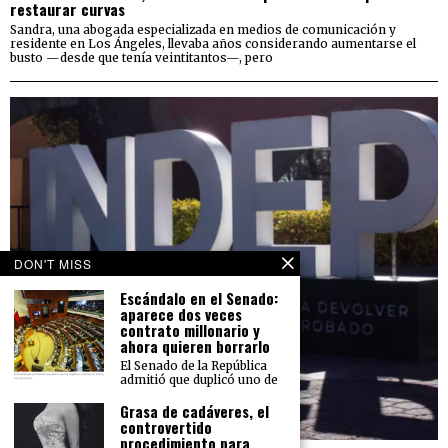
restaurar curvas
Sandra, una abogada especializada en medios de comunicación y
residente en Los Ángeles, llevaba años considerando aumentarse el
busto —desde que tenía veintitantos—, pero
DON'T MISS
Escándalo en el Senado:
aparece dos veces
contrato millonario y
ahora quieren borrarlo
El Senado de la República
admitió que duplicó uno de
Grasa de cadáveres, el
controvertido
procedimiento para