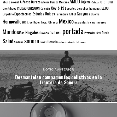
AMLO
ciencia
Alfonso Durazo
Cajeme
abuso sexual
Alfonso Durazo Montaño
Chiapas
Covid-19
EE.UU.
Científicos
CIUDAD OBREGÓN
Colombia
Deportes
derechos humanos
Estados Unidos
Guaymas
Espectaculos
Farandula
futbol
Guerra
Empalme
Mexico
Hermosillo
mujeres
IMSS
Joe Biden
López Obrador
migrantes
Morena
portada
Mundo
Nogales
Rusia
Niños
Oaxaca
OMS
ONU
Protección Civil
sonora
Salud
Ucrania
Sedena
Texas
violencia
viruela del mono
NOTICIA ANTERIOR
Desmantelan campamentos delictivos en la
frontera de Sonora