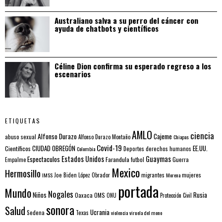
Australiano salva a su perro del cáncer con
ayuda de chatbots y científicos
Céline Dion confirma su esperado regreso a los
escenarios
ETIQUETAS
AMLO
ciencia
Alfonso Durazo
Cajeme
abuso sexual
Alfonso Durazo Montaño
Chiapas
Covid-19
EE.UU.
Científicos
CIUDAD OBREGÓN
Colombia
Deportes
derechos humanos
Estados Unidos
Guaymas
Espectaculos
Farandula
futbol
Guerra
Empalme
Mexico
Hermosillo
mujeres
IMSS
Joe Biden
López Obrador
migrantes
Morena
portada
Mundo
Nogales
Rusia
Niños
Oaxaca
OMS
ONU
Protección Civil
sonora
Salud
Ucrania
Sedena
Texas
violencia
viruela del mono