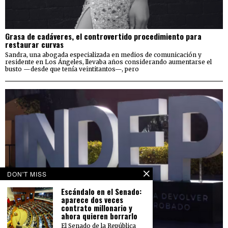
Grasa de cadáveres, el controvertido procedimiento para
restaurar curvas
Sandra, una abogada especializada en medios de comunicación y
residente en Los Ángeles, llevaba años considerando aumentarse el
busto —desde que tenía veintitantos—, pero
DON'T MISS
Escándalo en el Senado:
aparece dos veces
contrato millonario y
ahora quieren borrarlo
El Senado de la República