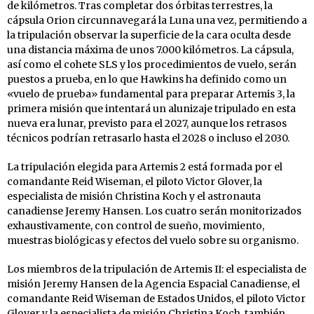
de kilómetros. Tras completar dos órbitas terrestres, la
cápsula Orion circunnavegará la Luna una vez, permitiendo a
la tripulación observar la superficie de la cara oculta desde
una distancia máxima de unos 7.000 kilómetros. La cápsula,
así como el cohete SLS y los procedimientos de vuelo, serán
puestos a prueba, en lo que Hawkins ha definido como un
«vuelo de prueba» fundamental para preparar Artemis 3, la
primera misión que intentará un alunizaje tripulado en esta
nueva era lunar, previsto para el 2027, aunque los retrasos
técnicos podrían retrasarlo hasta el 2028 o incluso el 2030.
La tripulación elegida para Artemis 2 está formada por el
comandante Reid Wiseman, el piloto Victor Glover, la
especialista de misión Christina Koch y el astronauta
canadiense Jeremy Hansen. Los cuatro serán monitorizados
exhaustivamente, con control de sueño, movimiento,
muestras biológicas y efectos del vuelo sobre su organismo.
Los miembros de la tripulación de Artemis II: el especialista de
misión Jeremy Hansen de la Agencia Espacial Canadiense, el
comandante Reid Wiseman de Estados Unidos, el piloto Victor
Glover y la especialista de misión Christina Koch, también