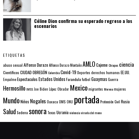
Céline Dion confirma su esperado regreso a los
escenarios
ETIQUETAS
AMLO
ciencia
Alfonso Durazo
Cajeme
abuso sexual
Alfonso Durazo Montaño
Chiapas
Covid-19
EE.UU.
Científicos
CIUDAD OBREGÓN
Colombia
Deportes
derechos humanos
Estados Unidos
Guaymas
Espectaculos
Farandula
futbol
Guerra
Empalme
Mexico
Hermosillo
mujeres
IMSS
Joe Biden
López Obrador
migrantes
Morena
portada
Mundo
Nogales
Rusia
Niños
Oaxaca
OMS
ONU
Protección Civil
sonora
Salud
Ucrania
Sedena
Texas
violencia
viruela del mono