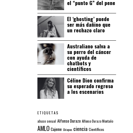
el “punto G” del pene
El ‘ghosting’ puede
ser más dañino que
un rechazo claro
Australiano salva a
su perro del cáncer
con ayuda de
chatbots y
científicos
Céline Dion confirma
su esperado regreso
a los escenarios
ETIQUETAS
Alfonso Durazo
abuso sexual
Alfonso Durazo Montaño
AMLO
ciencia
Cajeme
Científicos
Chiapas