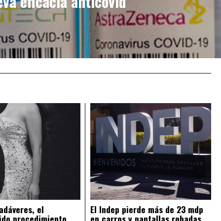
eva eficacia anticovid
adáveres, el
El Indep pierde más de 23 mdp
ido procedimiento
en carros y pantallas robadas