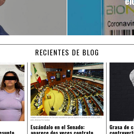
el
RECIENTES DE BLOG
Escándalo en el Senado:
Grasa de c
esunto
aparece dos veces contrato
controvert