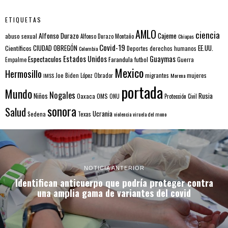
ETIQUETAS
AMLO
ciencia
Alfonso Durazo
Cajeme
abuso sexual
Alfonso Durazo Montaño
Chiapas
Covid-19
EE.UU.
Científicos
CIUDAD OBREGÓN
Colombia
Deportes
derechos humanos
Estados Unidos
Guaymas
Espectaculos
Farandula
futbol
Guerra
Empalme
Mexico
Hermosillo
mujeres
IMSS
Joe Biden
López Obrador
migrantes
Morena
portada
Mundo
Nogales
Rusia
Niños
Oaxaca
OMS
ONU
Protección Civil
sonora
Salud
Ucrania
Sedena
Texas
violencia
viruela del mono
NOTICIA ANTERIOR
Identifican anticuerpo que podría proteger contra
una amplia gama de variantes del covid