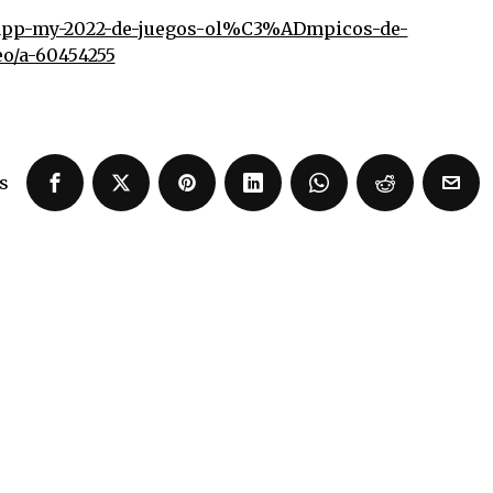
-app-my-2022-de-juegos-ol%C3%ADmpicos-de-
o/a-60454255
s