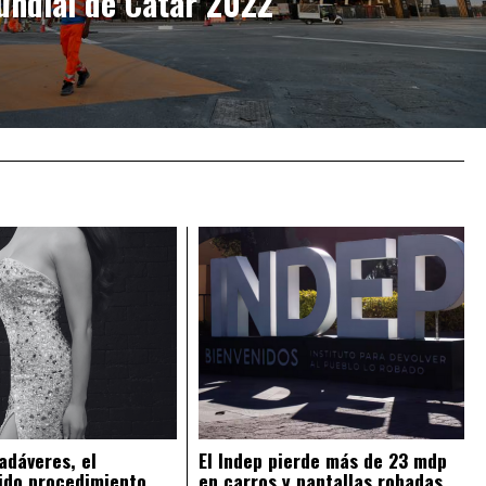
ndial de Catar 2022
adáveres, el
El Indep pierde más de 23 mdp
ido procedimiento
en carros y pantallas robadas