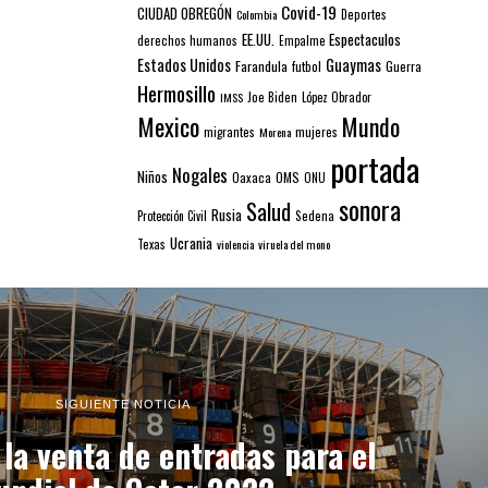
Covid-19
CIUDAD OBREGÓN
Colombia
Deportes
EE.UU.
Espectaculos
derechos humanos
Empalme
Estados Unidos
Guaymas
Farandula
futbol
Guerra
Hermosillo
IMSS
Joe Biden
López Obrador
Mexico
Mundo
mujeres
migrantes
Morena
portada
Nogales
Niños
Oaxaca
OMS
ONU
sonora
Salud
Rusia
Sedena
Protección Civil
Ucrania
Texas
violencia
viruela del mono
SIGUIENTE NOTICIA
la venta de entradas para el