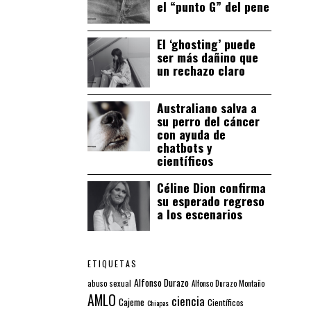
el “punto G” del pene
El ‘ghosting’ puede
ser más dañino que
un rechazo claro
Australiano salva a
su perro del cáncer
con ayuda de
chatbots y
científicos
Céline Dion confirma
su esperado regreso
a los escenarios
ETIQUETAS
Alfonso Durazo
abuso sexual
Alfonso Durazo Montaño
AMLO
ciencia
Cajeme
Científicos
Chiapas