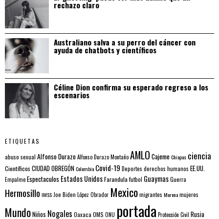
rechazo claro
Australiano salva a su perro del cáncer con
ayuda de chatbots y científicos
Céline Dion confirma su esperado regreso a los
escenarios
ETIQUETAS
AMLO
ciencia
Alfonso Durazo
Cajeme
abuso sexual
Alfonso Durazo Montaño
Chiapas
Covid-19
EE.UU.
Científicos
CIUDAD OBREGÓN
Colombia
Deportes
derechos humanos
Estados Unidos
Guaymas
Espectaculos
Farandula
futbol
Guerra
Empalme
Mexico
Hermosillo
mujeres
IMSS
Joe Biden
López Obrador
migrantes
Morena
portada
Mundo
Nogales
Rusia
Niños
Oaxaca
OMS
ONU
Protección Civil