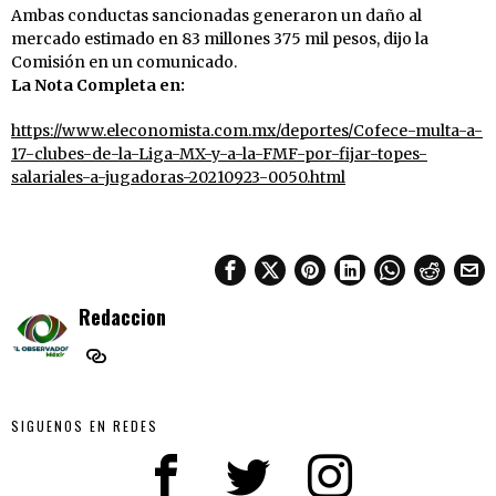
Ambas conductas sancionadas generaron un daño al
mercado estimado en 83 millones 375 mil pesos, dijo la
Comisión en un comunicado.
La Nota Completa en:
https://www.eleconomista.com.mx/deportes/Cofece-multa-a-
17-clubes-de-la-Liga-MX-y-a-la-FMF-por-fijar-topes-
salariales-a-jugadoras-20210923-0050.html
Redaccion
SIGUENOS EN REDES