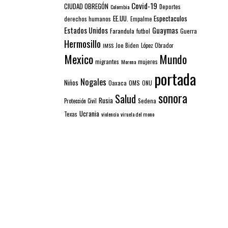
Covid-19
CIUDAD OBREGÓN
Colombia
Deportes
EE.UU.
Espectaculos
derechos humanos
Empalme
Estados Unidos
Guaymas
Farandula
futbol
Guerra
Hermosillo
IMSS
Joe Biden
López Obrador
Mexico
Mundo
mujeres
migrantes
Morena
portada
Nogales
Niños
Oaxaca
OMS
ONU
sonora
Salud
Rusia
Sedena
Protección Civil
Ucrania
Texas
violencia
viruela del mono