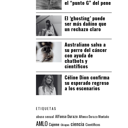
el “punto G” del pene
El ‘ghosting’ puede
ser más dañino que
un rechazo claro
Australiano salva a
su perro del cáncer
con ayuda de
chatbots y
científicos
Céline Dion confirma
su esperado regreso
a los escenarios
ETIQUETAS
Alfonso Durazo
abuso sexual
Alfonso Durazo Montaño
AMLO
ciencia
Cajeme
Científicos
Chiapas