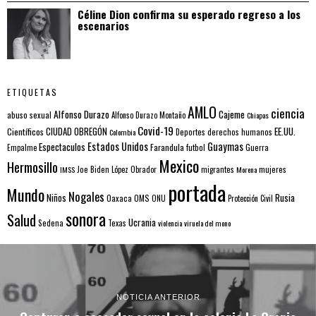
Céline Dion confirma su esperado regreso a los
escenarios
ETIQUETAS
AMLO
ciencia
Alfonso Durazo
Cajeme
abuso sexual
Alfonso Durazo Montaño
Chiapas
Covid-19
EE.UU.
Científicos
CIUDAD OBREGÓN
Colombia
Deportes
derechos humanos
Estados Unidos
Guaymas
Espectaculos
Farandula
futbol
Guerra
Empalme
Mexico
Hermosillo
mujeres
IMSS
Joe Biden
López Obrador
migrantes
Morena
portada
Mundo
Nogales
Rusia
Niños
Oaxaca
OMS
ONU
Protección Civil
sonora
Salud
Ucrania
Sedena
Texas
violencia
viruela del mono
NOTICIA ANTERIOR