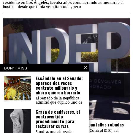
residente en Los Ángeles, llevaba años considerando aumentarse el
busto —desde que tenía veintitantos—, pero
DON'T MISS
Escándalo en el Senado:
aparece dos veces
contrato millonario y
ahora quieren borrarlo
El Senado de la República
admitió que duplicó uno de
Grasa de cadáveres, el
controvertido
procedimiento para
El Indep pierde más de 23 mdp en carros y pantallas robadas
restaurar curvas
Una auditoría realizada por el Órgano Interno de Control (OIC) del
Sandra, una abogada