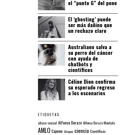
el “punto G” del pene
El ‘ghosting’ puede
ser más dañino que
un rechazo claro
Australiano salva a
su perro del cáncer
con ayuda de
chatbots y
científicos
Céline Dion confirma
su esperado regreso
a los escenarios
ETIQUETAS
Alfonso Durazo
abuso sexual
Alfonso Durazo Montaño
AMLO
ciencia
Cajeme
Científicos
Chiapas