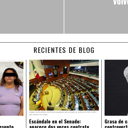
volv
RECIENTES DE BLOG
Escándalo en el Senado:
Grasa de c
esunto
aparece dos veces contrato
controvert