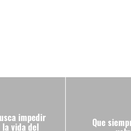
busca impedir
Que siempr
 la vida del