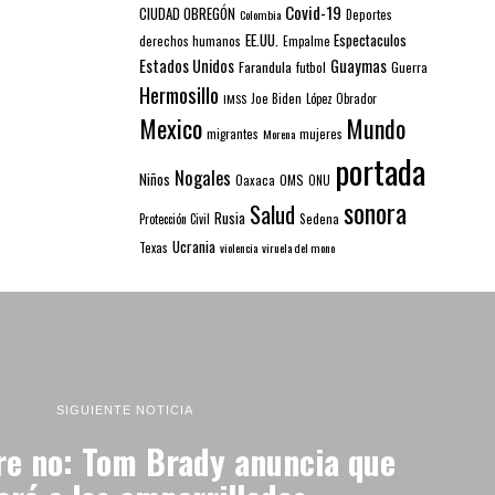
Covid-19
CIUDAD OBREGÓN
Colombia
Deportes
EE.UU.
Espectaculos
derechos humanos
Empalme
Estados Unidos
Guaymas
Farandula
futbol
Guerra
Hermosillo
IMSS
Joe Biden
López Obrador
Mexico
Mundo
mujeres
migrantes
Morena
portada
Nogales
Niños
Oaxaca
OMS
ONU
sonora
Salud
Rusia
Sedena
Protección Civil
Ucrania
Texas
violencia
viruela del mono
SIGUIENTE NOTICIA
e no: Tom Brady anuncia que