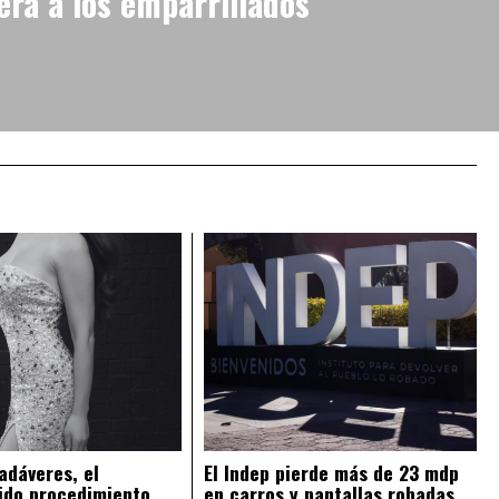
erá a los emparrillados
adáveres, el
El Indep pierde más de 23 mdp
ido procedimiento
en carros y pantallas robadas