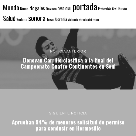
portada
Mundo
Nogales
Rusia
Niños
Oaxaca
OMS
ONU
Protección Civil
sonora
Salud
Ucrania
Sedena
Texas
violencia
viruela del mono
NOTICIA ANTERIOR
Donovan Carrillo clasifica a la final del
Campeonato Cuatro Continentes en Seúl
SIGUIENTE NOTICIA
Aprueban 94% de menores solicitud de permiso
para conducir en Hermosillo