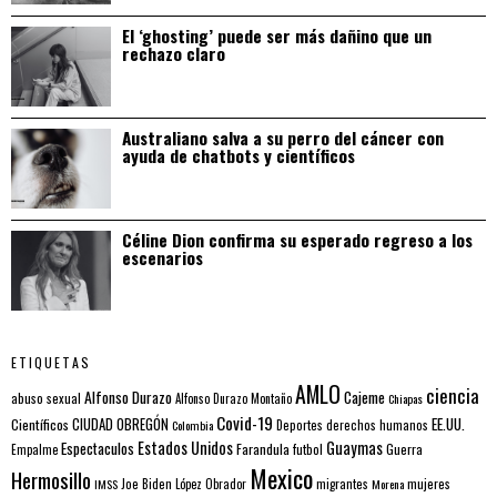
El ‘ghosting’ puede ser más dañino que un
rechazo claro
Australiano salva a su perro del cáncer con
ayuda de chatbots y científicos
Céline Dion confirma su esperado regreso a los
escenarios
ETIQUETAS
AMLO
ciencia
Alfonso Durazo
Cajeme
abuso sexual
Alfonso Durazo Montaño
Chiapas
Covid-19
EE.UU.
Científicos
CIUDAD OBREGÓN
Colombia
Deportes
derechos humanos
Estados Unidos
Guaymas
Espectaculos
Farandula
futbol
Guerra
Empalme
Mexico
Hermosillo
mujeres
IMSS
Joe Biden
López Obrador
migrantes
Morena