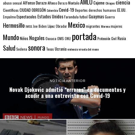
AMLO
ciencia
Alfonso Durazo
Cajeme
abuso sexual
Alfonso Durazo Montaño
Chiapas
Covid-19
EE.UU.
Científicos
CIUDAD OBREGÓN
Colombia
Deportes
derechos humanos
Estados Unidos
Guaymas
Espectaculos
Farandula
futbol
Guerra
Empalme
Mexico
Hermosillo
mujeres
IMSS
Joe Biden
López Obrador
migrantes
Morena
portada
Mundo
Nogales
Rusia
Niños
Oaxaca
OMS
ONU
Protección Civil
sonora
Salud
Ucrania
Sedena
Texas
violencia
viruela del mono
NOTICIA ANTERIOR
Novak Djokovic admitió “errores” en documentos y
acudir a una entrevista con Covid-19