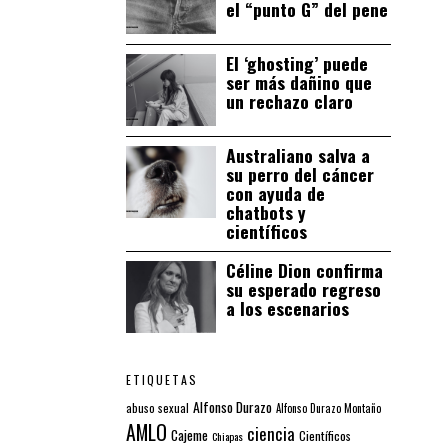
el “punto G” del pene
El ‘ghosting’ puede
ser más dañino que
un rechazo claro
Australiano salva a
su perro del cáncer
con ayuda de
chatbots y
científicos
Céline Dion confirma
su esperado regreso
a los escenarios
ETIQUETAS
Alfonso Durazo
abuso sexual
Alfonso Durazo Montaño
AMLO
ciencia
Cajeme
Científicos
Chiapas