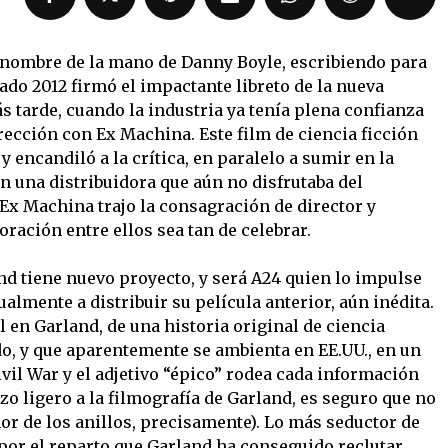
nombre de la mano de Danny Boyle, escribiendo para
ado 2012 firmó el impactante libreto de la nueva
s tarde, cuando la industria ya tenía plena confianza
dirección con Ex Machina. Este film de ciencia ficción
 encandiló a la crítica, en paralelo a sumir en la
n una distribuidora que aún no disfrutaba del
. Ex Machina trajo la consagración de director y
oración entre ellos sea tan de celebrar.
nd tiene nuevo proyecto, y será A24 quien lo impulse
lmente a distribuir su película anterior, aún inédita.
l en Garland, de una historia original de ciencia
o, y que aparentemente se ambienta en EE.UU., en un
ivil War y el adjetivo “épico” rodea cada información
tazo ligero a la filmografía de Garland, es seguro que no
eñor de los anillos, precisamente). Lo más seductor de
por el reparto que Garland ha conseguido reclutar.