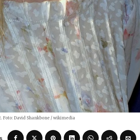
t. Foto: David Shankbone / wikimedia
s