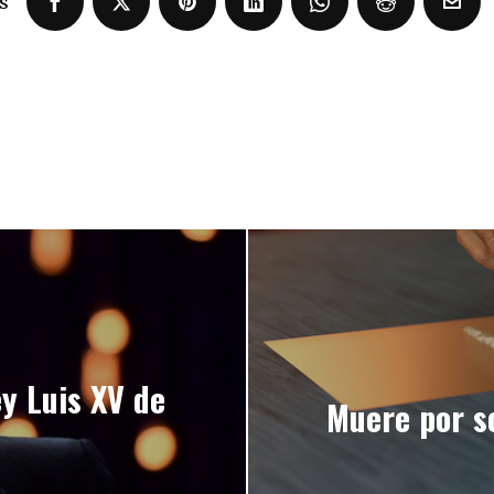
s
y Luis XV de
Muere por s