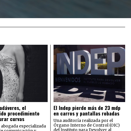
adáveres, el
El Indep pierde más de 23 mdp
ido procedimiento
en carros y pantallas robadas
urar curvas
Una auditoría realizada por el
Órgano Interno de Control (OIC)
 abogada especializada
del Instituto para Devolver al
de comunicación y