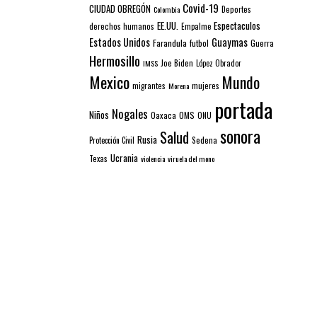
Covid-19
CIUDAD OBREGÓN
Colombia
Deportes
EE.UU.
Espectaculos
derechos humanos
Empalme
Estados Unidos
Guaymas
Farandula
futbol
Guerra
Hermosillo
IMSS
Joe Biden
López Obrador
Mexico
Mundo
mujeres
migrantes
Morena
portada
Nogales
Niños
Oaxaca
OMS
ONU
sonora
Salud
Rusia
Sedena
Protección Civil
Ucrania
Texas
violencia
viruela del mono