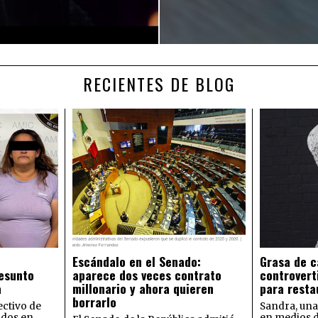
RECIENTES DE BLOG
Escándalo en el Senado:
Grasa de c
esunto
aparece dos veces contrato
controvert
a
millonario y ahora quieren
para resta
borrarlo
ectivo de
Sandra, una
idos en
en medios 