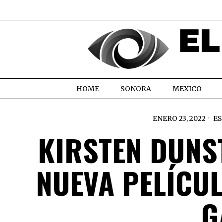
HOME
SONORA
MEXICO
ENERO 23, 2022
E
KIRSTEN DUNS
NUEVA PELÍCUL
G