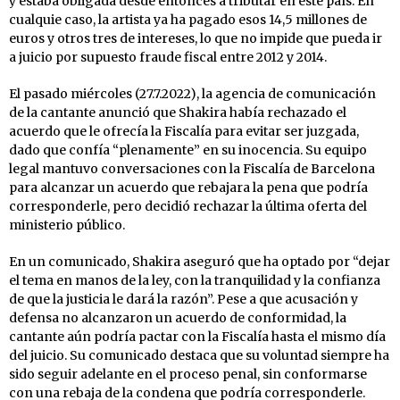
y estaba obligada desde entonces a tributar en este país. En
cualquie caso, la artista ya ha pagado esos 14,5 millones de
euros y otros tres de intereses, lo que no impide que pueda ir
a juicio por supuesto fraude fiscal entre 2012 y 2014.
El pasado miércoles (27.7.2022), la agencia de comunicación
de la cantante anunció que Shakira había rechazado el
acuerdo que le ofrecía la Fiscalía para evitar ser juzgada,
dado que confía “plenamente” en su inocencia. Su equipo
legal mantuvo conversaciones con la Fiscalía de Barcelona
para alcanzar un acuerdo que rebajara la pena que podría
corresponderle, pero decidió rechazar la última oferta del
ministerio público.
En un comunicado, Shakira aseguró que ha optado por “dejar
el tema en manos de la ley, con la tranquilidad y la confianza
de que la justicia le dará la razón”. Pese a que acusación y
defensa no alcanzaron un acuerdo de conformidad, la
cantante aún podría pactar con la Fiscalía hasta el mismo día
del juicio. Su comunicado destaca que su voluntad siempre ha
sido seguir adelante en el proceso penal, sin conformarse
con una rebaja de la condena que podría corresponderle.