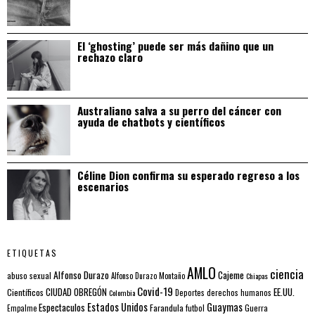
El ‘ghosting’ puede ser más dañino que un
rechazo claro
Australiano salva a su perro del cáncer con
ayuda de chatbots y científicos
Céline Dion confirma su esperado regreso a los
escenarios
ETIQUETAS
AMLO
ciencia
Alfonso Durazo
Cajeme
abuso sexual
Alfonso Durazo Montaño
Chiapas
Covid-19
EE.UU.
Científicos
CIUDAD OBREGÓN
Colombia
Deportes
derechos humanos
Estados Unidos
Guaymas
Espectaculos
Farandula
futbol
Guerra
Empalme