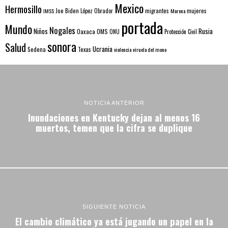
Mexico
Hermosillo
mujeres
IMSS
Joe Biden
López Obrador
migrantes
Morena
portada
Mundo
Nogales
Rusia
Niños
Oaxaca
OMS
ONU
Protección Civil
sonora
Salud
Ucrania
Sedena
Texas
violencia
viruela del mono
NOTICIA ANTERIOR
Inundaciones en Kentucky dejan al menos 16
muertos, temen que la cifra se duplique
SIGUIENTE NOTICIA
El cambio climático ya está jugando un papel en la