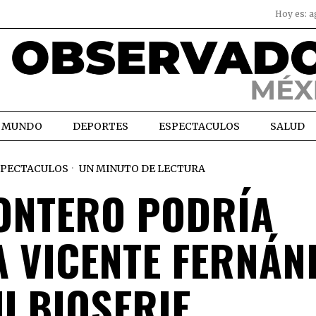
Hoy es:
a
MUNDO
DEPORTES
ESPECTACULOS
SALUD
SPECTACULOS
UN MINUTO DE LECTURA
ONTERO PODRÍA
A VICENTE FERNÁN
U BIOSERIE