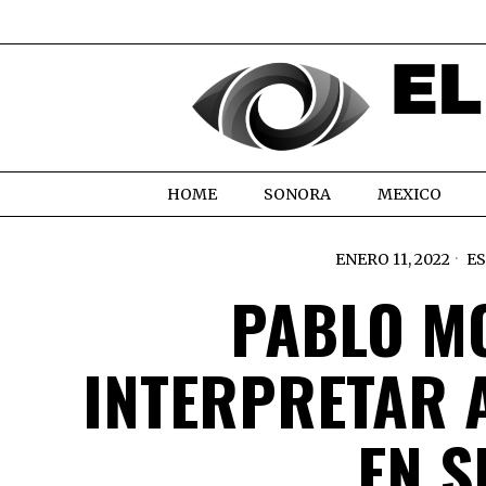
HOME
SONORA
MEXICO
ENERO 11, 2022
E
PABLO M
INTERPRETAR 
EN S