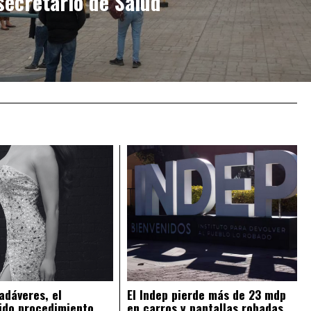
secretario de Salud
adáveres, el
El Indep pierde más de 23 mdp
ido procedimiento
en carros y pantallas robadas