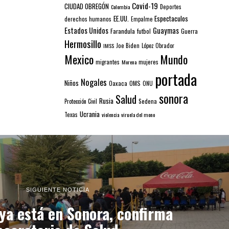
Covid-19
CIUDAD OBREGÓN
Colombia
Deportes
EE.UU.
Espectaculos
derechos humanos
Empalme
Estados Unidos
Guaymas
Farandula
futbol
Guerra
Hermosillo
IMSS
Joe Biden
López Obrador
Mexico
Mundo
mujeres
migrantes
Morena
portada
Nogales
Niños
Oaxaca
OMS
ONU
sonora
Salud
Rusia
Sedena
Protección Civil
Ucrania
Texas
violencia
viruela del mono
SIGUIENTE NOTICIA
ya está en Sonora, confirma