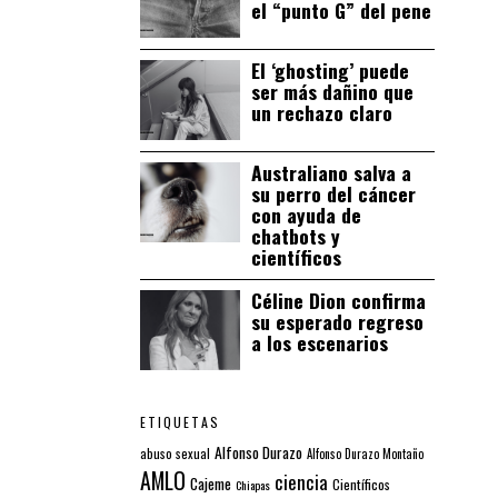
el “punto G” del pene
El ‘ghosting’ puede
ser más dañino que
un rechazo claro
Australiano salva a
su perro del cáncer
con ayuda de
chatbots y
científicos
Céline Dion confirma
su esperado regreso
a los escenarios
ETIQUETAS
Alfonso Durazo
abuso sexual
Alfonso Durazo Montaño
AMLO
ciencia
Cajeme
Científicos
Chiapas