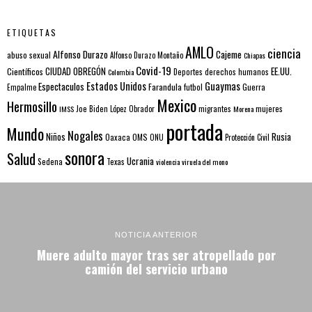
ETIQUETAS
AMLO
ciencia
Alfonso Durazo
Cajeme
abuso sexual
Alfonso Durazo Montaño
Chiapas
Covid-19
EE.UU.
Científicos
CIUDAD OBREGÓN
Colombia
Deportes
derechos humanos
Estados Unidos
Guaymas
Espectaculos
Farandula
futbol
Guerra
Empalme
Mexico
Hermosillo
mujeres
IMSS
Joe Biden
López Obrador
migrantes
Morena
portada
Mundo
Nogales
Rusia
Niños
Oaxaca
OMS
ONU
Protección Civil
sonora
Salud
Ucrania
Sedena
Texas
violencia
viruela del mono
NOTICIA ANTERIOR
Muere adulto mayor tras ser atropellado por
camión del servicio urbano