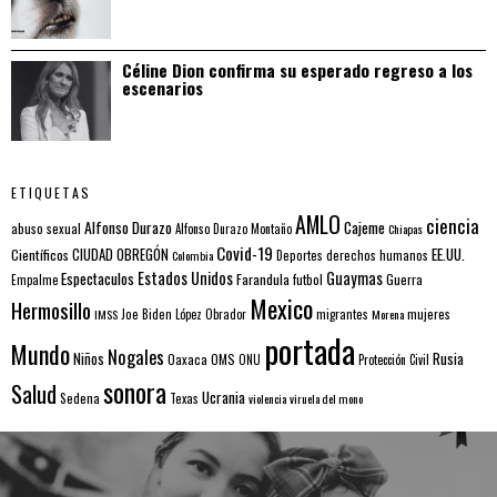
Céline Dion confirma su esperado regreso a los
escenarios
ETIQUETAS
AMLO
ciencia
Alfonso Durazo
Cajeme
abuso sexual
Alfonso Durazo Montaño
Chiapas
Covid-19
EE.UU.
Científicos
CIUDAD OBREGÓN
Colombia
Deportes
derechos humanos
Estados Unidos
Guaymas
Espectaculos
Farandula
futbol
Guerra
Empalme
Mexico
Hermosillo
mujeres
IMSS
Joe Biden
López Obrador
migrantes
Morena
portada
Mundo
Nogales
Rusia
Niños
Oaxaca
OMS
ONU
Protección Civil
sonora
Salud
Ucrania
Sedena
Texas
violencia
viruela del mono