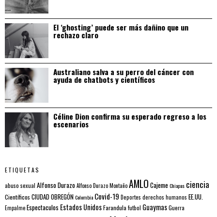
El ‘ghosting’ puede ser más dañino que un
rechazo claro
Australiano salva a su perro del cáncer con
ayuda de chatbots y científicos
Céline Dion confirma su esperado regreso a los
escenarios
ETIQUETAS
AMLO
ciencia
Alfonso Durazo
Cajeme
abuso sexual
Alfonso Durazo Montaño
Chiapas
Covid-19
EE.UU.
Científicos
CIUDAD OBREGÓN
Colombia
Deportes
derechos humanos
Estados Unidos
Guaymas
Espectaculos
Farandula
futbol
Guerra
Empalme