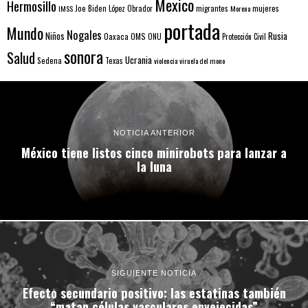
Mexico
Hermosillo
mujeres
IMSS
Joe Biden
López Obrador
migrantes
Morena
portada
Mundo
Nogales
Rusia
Niños
Oaxaca
OMS
ONU
Protección Civil
sonora
Salud
Ucrania
Sedena
Texas
violencia
viruela del mono
NOTICIA ANTERIOR
México tiene listos cinco minirobots para lanzar a
la luna
SIGUIENTE NOTICIA
Efecto secundario positivo: las estatinas también
“matan células vasculares envejecidas”