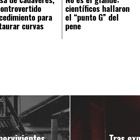
controvertido
científicos hallaron
cedimiento para
el “punto G” del
taurar curvas
pene
ervivientes
Tras exp