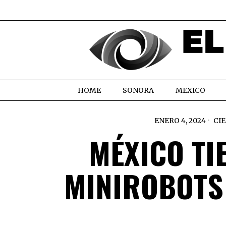
HOME
SONORA
MEXICO
ENERO 4, 2024
CI
MÉXICO TI
MINIROBOTS