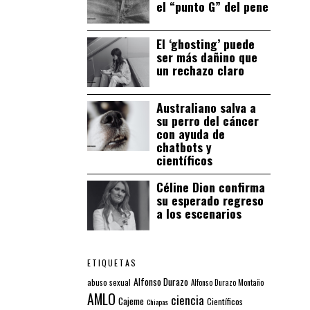
el “punto G” del pene
El ‘ghosting’ puede
ser más dañino que
un rechazo claro
Australiano salva a
su perro del cáncer
con ayuda de
chatbots y
científicos
Céline Dion confirma
su esperado regreso
a los escenarios
ETIQUETAS
Alfonso Durazo
abuso sexual
Alfonso Durazo Montaño
AMLO
ciencia
Cajeme
Científicos
Chiapas