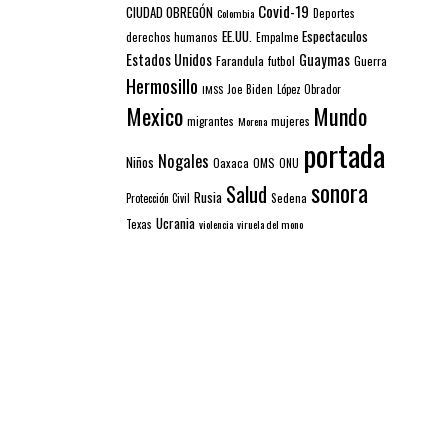
Covid-19
CIUDAD OBREGÓN
Colombia
Deportes
EE.UU.
Espectaculos
derechos humanos
Empalme
Estados Unidos
Guaymas
Farandula
futbol
Guerra
Hermosillo
IMSS
Joe Biden
López Obrador
Mexico
Mundo
mujeres
migrantes
Morena
portada
Nogales
Niños
Oaxaca
OMS
ONU
sonora
Salud
Rusia
Sedena
Protección Civil
Ucrania
Texas
violencia
viruela del mono