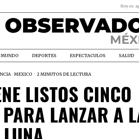
Hoy es:
a
MUNDO
DEPORTES
ESPECTACULOS
SALUD
ENCIA
·
MEXICO
2 MINUTOS DE LECTURA
ENE LISTOS CINCO
 PARA LANZAR A L
LUNA