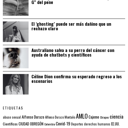
G” del pene
El ‘ghosting’ puede ser más dañino que un
rechazo claro
Australiano salva a su perro del cáncer con
ayuda de chatbots y científicos
Céline Dion confirma su esperado regreso a los
escenarios
ETIQUETAS
AMLO
ciencia
Alfonso Durazo
Cajeme
abuso sexual
Alfonso Durazo Montaño
Chiapas
Covid-19
EE.UU.
Científicos
CIUDAD OBREGÓN
Colombia
Deportes
derechos humanos