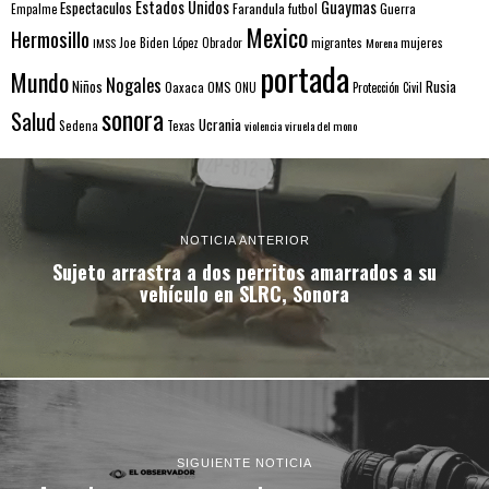
Estados Unidos
Guaymas
Espectaculos
Farandula
futbol
Guerra
Empalme
Mexico
Hermosillo
mujeres
IMSS
Joe Biden
López Obrador
migrantes
Morena
portada
Mundo
Nogales
Rusia
Niños
Oaxaca
OMS
ONU
Protección Civil
sonora
Salud
Ucrania
Sedena
Texas
violencia
viruela del mono
NOTICIA ANTERIOR
Sujeto arrastra a dos perritos amarrados a su
vehículo en SLRC, Sonora
SIGUIENTE NOTICIA