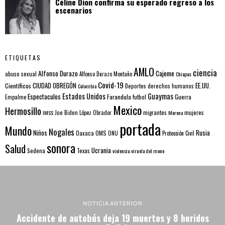
Céline Dion confirma su esperado regreso a los
escenarios
ETIQUETAS
AMLO
ciencia
Alfonso Durazo
Cajeme
abuso sexual
Alfonso Durazo Montaño
Chiapas
Covid-19
EE.UU.
Científicos
CIUDAD OBREGÓN
Colombia
Deportes
derechos humanos
Estados Unidos
Guaymas
Espectaculos
Farandula
futbol
Guerra
Empalme
Mexico
Hermosillo
mujeres
IMSS
Joe Biden
López Obrador
migrantes
Morena
portada
Mundo
Nogales
Rusia
Niños
Oaxaca
OMS
ONU
Protección Civil
sonora
Salud
Ucrania
Sedena
Texas
violencia
viruela del mono
NOTICIA ANTERIOR
Accidente de autobús deja 19 muertos y 8 heridos