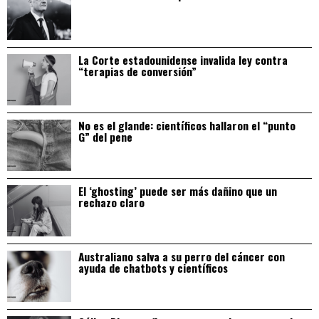
La Corte estadounidense invalida ley contra
“terapias de conversión”
No es el glande: científicos hallaron el “punto
G” del pene
El ‘ghosting’ puede ser más dañino que un
rechazo claro
Australiano salva a su perro del cáncer con
ayuda de chatbots y científicos