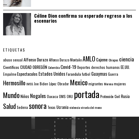
Céline Dion confirma su esperado regreso a los
escenarios
ETIQUETAS
AMLO
ciencia
Alfonso Durazo
Cajeme
abuso sexual
Alfonso Durazo Montaño
Chiapas
Covid-19
EE.UU.
Científicos
CIUDAD OBREGÓN
Colombia
Deportes
derechos humanos
Estados Unidos
Guaymas
Espectaculos
Farandula
futbol
Guerra
Empalme
Mexico
Hermosillo
mujeres
IMSS
Joe Biden
López Obrador
migrantes
Morena
portada
Mundo
Nogales
Rusia
Niños
Oaxaca
OMS
ONU
Protección Civil
sonora
Salud
Ucrania
Sedena
Texas
violencia
viruela del mono