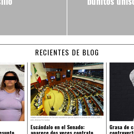
illo
buhitos unis
RECIENTES DE BLOG
Escándalo en el Senado:
Grasa de c
esunto
aparece dos veces contrato
controvert