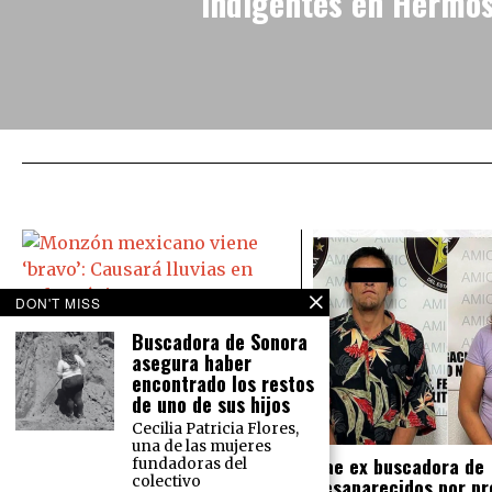
indigentes en Hermos
DON'T MISS
Monzón mexicano viene ‘bravo’:
Buscadora de Sonora
Causará lluvias en todo México
asegura haber
El Servicio Meteorológico Nacional
encontrado los restos
prevé para este martes 16 de
de uno de sus hijos
agosto lluvias intensas en el norte
Cecilia Patricia Flores,
del país y lluvias muy fuertes en la
una de las mujeres
Cae ex buscadora de
fundadoras del
desaparecidos por pr
colectivo