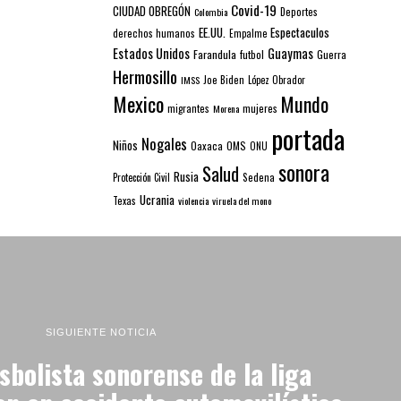
Covid-19
CIUDAD OBREGÓN
Colombia
Deportes
EE.UU.
Espectaculos
derechos humanos
Empalme
Estados Unidos
Guaymas
Farandula
futbol
Guerra
Hermosillo
IMSS
Joe Biden
López Obrador
Mexico
Mundo
mujeres
migrantes
Morena
portada
Nogales
Niños
Oaxaca
OMS
ONU
sonora
Salud
Rusia
Sedena
Protección Civil
Ucrania
Texas
violencia
viruela del mono
SIGUIENTE NOTICIA
sbolista sonorense de la liga