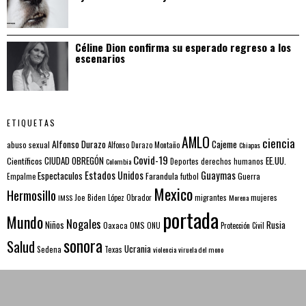
Céline Dion confirma su esperado regreso a los
escenarios
ETIQUETAS
AMLO
ciencia
Alfonso Durazo
Cajeme
abuso sexual
Alfonso Durazo Montaño
Chiapas
Covid-19
EE.UU.
Científicos
CIUDAD OBREGÓN
Colombia
Deportes
derechos humanos
Estados Unidos
Guaymas
Espectaculos
Farandula
futbol
Guerra
Empalme
Mexico
Hermosillo
mujeres
IMSS
Joe Biden
López Obrador
migrantes
Morena
portada
Mundo
Nogales
Rusia
Niños
Oaxaca
OMS
ONU
Protección Civil
sonora
Salud
Ucrania
Sedena
Texas
violencia
viruela del mono