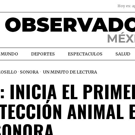
Hoy es:
a
MUNDO
DEPORTES
ESPECTACULOS
SALUD
OSILLO
·
SONORA
UN MINUTO DE LECTURA
 INICIA EL PRIME
TECCIÓN ANIMAL 
SONORA