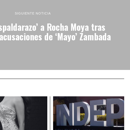
SIGUIENTE NOTICIA
spaldarazo’ a Rocha Moya tras
 acusaciones de ‘Mayo’ Zambada