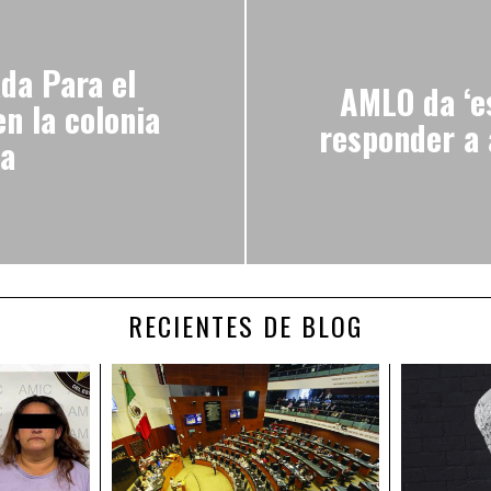
da Para el
AMLO da ‘e
en la colonia
responder a
a
RECIENTES DE BLOG