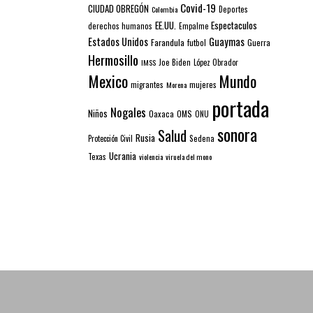
Covid-19
CIUDAD OBREGÓN
Colombia
Deportes
EE.UU.
Espectaculos
derechos humanos
Empalme
Estados Unidos
Guaymas
Farandula
futbol
Guerra
Hermosillo
IMSS
Joe Biden
López Obrador
Mexico
Mundo
mujeres
migrantes
Morena
portada
Nogales
Niños
Oaxaca
OMS
ONU
sonora
Salud
Rusia
Sedena
Protección Civil
Ucrania
Texas
violencia
viruela del mono