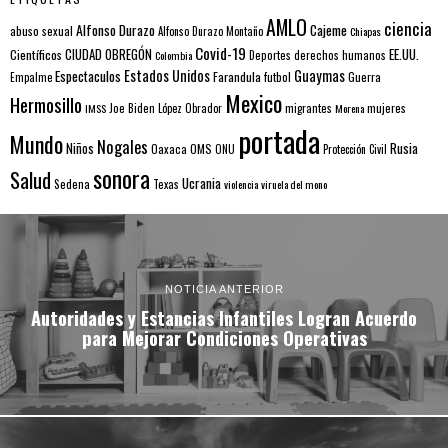
AMLO
ciencia
Alfonso Durazo
Cajeme
abuso sexual
Alfonso Durazo Montaño
Chiapas
Covid-19
EE.UU.
Científicos
CIUDAD OBREGÓN
Colombia
Deportes
derechos humanos
Estados Unidos
Guaymas
Espectaculos
Farandula
futbol
Guerra
Empalme
Mexico
Hermosillo
mujeres
IMSS
Joe Biden
López Obrador
migrantes
Morena
portada
Mundo
Nogales
Rusia
Niños
Oaxaca
OMS
ONU
Protección Civil
sonora
Salud
Ucrania
Sedena
Texas
violencia
viruela del mono
NOTICIA ANTERIOR
Autoridades y Estancias Infantiles Logran Acuerdo
para Mejorar Condiciones Operativas