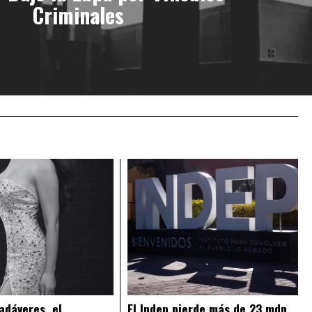
Criminales
adáveres, el
El Indep pierde más de 23 mdp