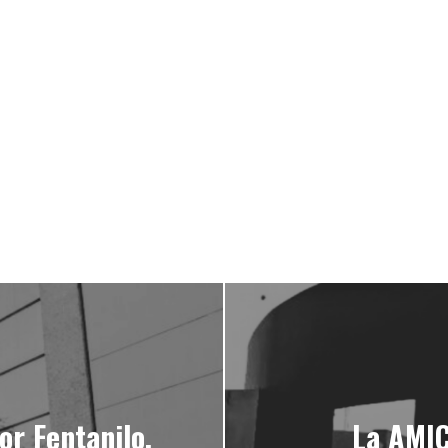
or Fentanilo,
La AMIC