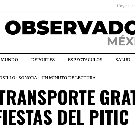
Hoy es:
a
MUNDO
DEPORTES
ESPECTACULOS
SALUD
OSILLO
·
SONORA
UN MINUTO DE LECTURA
 TRANSPORTE GRA
IESTAS DEL PITIC