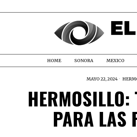
HOME
SONORA
MEXICO
MAYO 22, 2024
HERM
HERMOSILLO:
PARA LAS F