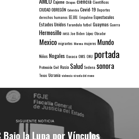
AMLO
ciencia
Cajeme
Científicos
Chiapas
Covid-19
CIUDAD OBREGÓN
Colombia
Deportes
EE.UU.
Espectaculos
derechos humanos
Empalme
Estados Unidos
Guaymas
Farandula
futbol
Guerra
Hermosillo
IMSS
Joe Biden
López Obrador
Mexico
Mundo
mujeres
migrantes
Morena
portada
Nogales
Niños
Oaxaca
OMS
ONU
sonora
Salud
Rusia
Sedena
Protección Civil
Ucrania
Texas
violencia
viruela del mono
SIGUIENTE NOTICIA
 Bajo la Lupa por Vínculos