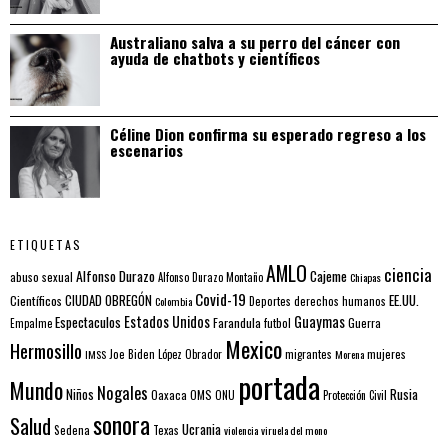
Australiano salva a su perro del cáncer con
ayuda de chatbots y científicos
Céline Dion confirma su esperado regreso a los
escenarios
ETIQUETAS
AMLO
ciencia
Alfonso Durazo
Cajeme
abuso sexual
Alfonso Durazo Montaño
Chiapas
Covid-19
EE.UU.
Científicos
CIUDAD OBREGÓN
Colombia
Deportes
derechos humanos
Estados Unidos
Guaymas
Espectaculos
Farandula
futbol
Guerra
Empalme
Mexico
Hermosillo
mujeres
IMSS
Joe Biden
López Obrador
migrantes
Morena
portada
Mundo
Nogales
Rusia
Niños
Oaxaca
OMS
ONU
Protección Civil
sonora
Salud
Ucrania
Sedena
Texas
violencia
viruela del mono