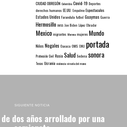
Covid-19
CIUDAD OBREGÓN
Colombia
Deportes
EE.UU.
Espectaculos
derechos humanos
Empalme
Estados Unidos
Guaymas
Farandula
futbol
Guerra
Hermosillo
IMSS
Joe Biden
López Obrador
Mexico
Mundo
mujeres
migrantes
Morena
portada
Nogales
Niños
Oaxaca
OMS
ONU
sonora
Salud
Rusia
Sedena
Protección Civil
Ucrania
Texas
violencia
viruela del mono
SIGUIENTE NOTICIA
de dos años arrollado por una