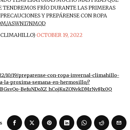
E TENDREMOS FRÍO DURANTE LAS PRIMERAS
 PRECAUCIONES Y PREPÁRENSE CON ROPA
COM/ASWN17NMQD
@CLIMAHILLO)
OCTOBER 19, 2022
2/10/19/preparense-con-ropa-invernal-climahillo-
a-la-proxima-semana-en-hermosillo/?
NCBGsvQo-BefuNDoXZ_hCojKuZONvkDMrNv8Jx0Q
s