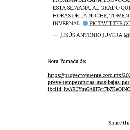
ESTA SEMANA, AL GRADO QU
HORAS DE LA NOCHE, TOMEN
INVERNAL.
PIC.TWITTER.
— JESÚS ANTONIO JUVERA (
Nota Tomada de:
https://proyectopuente.com.mx/202
preve-temperaturas-mas-bajas-par
fbclid=IwAR0YmGA8JFctFb7KeOl
Share thi