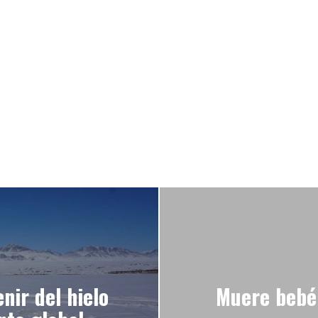
nir del hielo
Muere bebé 