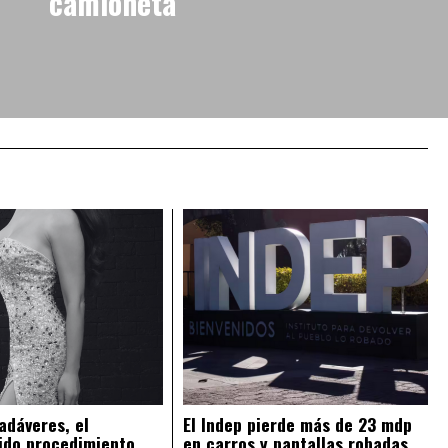
camioneta
adáveres, el
El Indep pierde más de 23 mdp
ido procedimiento
en carros y pantallas robadas