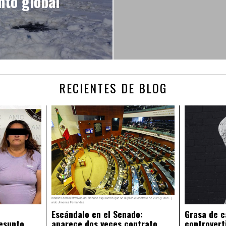
nto global
RECIENTES DE BLOG
Escándalo en el Senado:
Grasa de c
esunto
aparece dos veces contrato
controvert