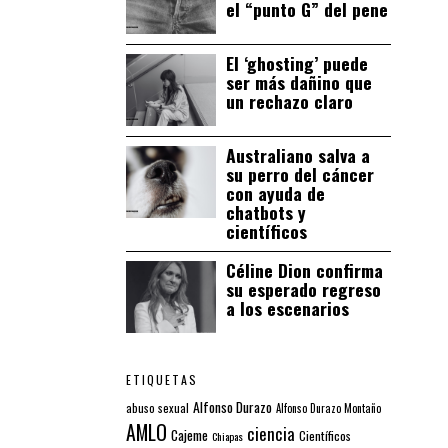
el “punto G” del pene
El ‘ghosting’ puede
ser más dañino que
un rechazo claro
Australiano salva a
su perro del cáncer
con ayuda de
chatbots y
científicos
Céline Dion confirma
su esperado regreso
a los escenarios
ETIQUETAS
Alfonso Durazo
abuso sexual
Alfonso Durazo Montaño
AMLO
ciencia
Cajeme
Científicos
Chiapas