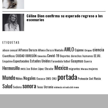
Céline Dion confirma su esperado regreso a los
escenarios
ETIQUETAS
AMLO
ciencia
Alfonso Durazo
Cajeme
abuso sexual
Alfonso Durazo Montaño
Chiapas
Covid-19
EE.UU.
Científicos
CIUDAD OBREGÓN
Colombia
Deportes
derechos humanos
Estados Unidos
Guaymas
Espectaculos
Farandula
futbol
Guerra
Empalme
Mexico
Hermosillo
mujeres
IMSS
Joe Biden
López Obrador
migrantes
Morena
portada
Mundo
Nogales
Rusia
Niños
Oaxaca
OMS
ONU
Protección Civil
sonora
Salud
Ucrania
Sedena
Texas
violencia
viruela del mono