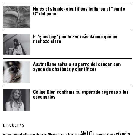
No es el glande: científicos hallaron el “punto
G” del pene
El ‘ghosting’ puede ser más dañino que un
rechazo claro
Australiano salva a su perro del cáncer con
ayuda de chatbots y científicos
Céline Dion confirma su esperado regreso a los
escenarios
ETIQUETAS
AMLO
ciencia
Alfonso Durazo
Cajeme
abuso sexual
Alfonso Durazo Montaño
Chiapas