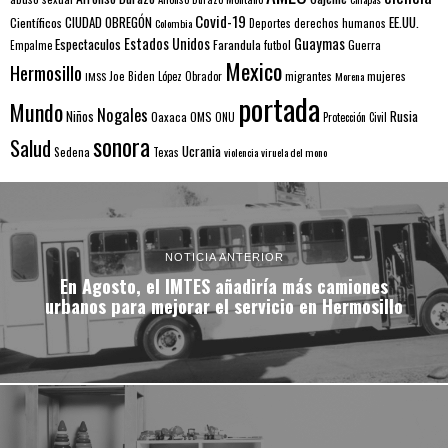
Covid-19
EE.UU.
Científicos
CIUDAD OBREGÓN
Colombia
Deportes
derechos humanos
Estados Unidos
Guaymas
Espectaculos
Farandula
futbol
Guerra
Empalme
Mexico
Hermosillo
mujeres
IMSS
Joe Biden
López Obrador
migrantes
Morena
portada
Mundo
Nogales
Rusia
Niños
Oaxaca
OMS
ONU
Protección Civil
sonora
Salud
Ucrania
Sedena
Texas
violencia
viruela del mono
NOTICIA ANTERIOR
En Agosto, el IMTES añadiría más camiones
urbanos para mejorar el servicio en Hermosillo