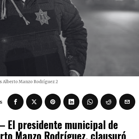
s Alberto Manzo Rodríguez 2
s
 El presidente municipal de
rto Manzo Rodríguez, clausuró