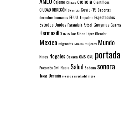
AMLO
ciencia
Cajeme
Científicos
Chiapas
Covid-19
CIUDAD OBREGÓN
Colombia
Deportes
EE.UU.
Espectaculos
derechos humanos
Empalme
Estados Unidos
Guaymas
Farandula
futbol
Guerra
Hermosillo
IMSS
Joe Biden
López Obrador
Mexico
Mundo
mujeres
migrantes
Morena
portada
Nogales
Niños
Oaxaca
OMS
ONU
sonora
Salud
Rusia
Sedena
Protección Civil
Ucrania
Texas
violencia
viruela del mono