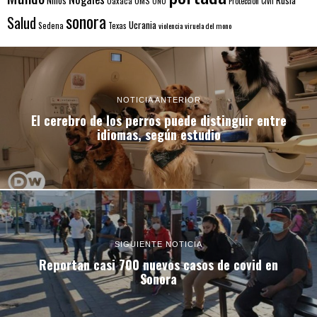
Niños
Oaxaca
OMS
ONU
Protección Civil
sonora
Salud
Ucrania
Sedena
Texas
violencia
viruela del mono
NOTICIA ANTERIOR
El cerebro de los perros puede distinguir entre
idiomas, según estudio
SIGUIENTE NOTICIA
Reportan casi 700 nuevos casos de covid en
Sonora