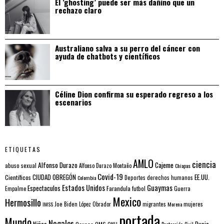
El ‘ghosting’ puede ser más dañino que un
rechazo claro
Australiano salva a su perro del cáncer con
ayuda de chatbots y científicos
Céline Dion confirma su esperado regreso a los
escenarios
ETIQUETAS
AMLO
ciencia
Alfonso Durazo
Cajeme
abuso sexual
Alfonso Durazo Montaño
Chiapas
Covid-19
EE.UU.
Científicos
CIUDAD OBREGÓN
Colombia
Deportes
derechos humanos
Estados Unidos
Guaymas
Espectaculos
Farandula
futbol
Guerra
Empalme
Mexico
Hermosillo
mujeres
IMSS
Joe Biden
López Obrador
migrantes
Morena
portada
Mundo
Nogales
Rusia