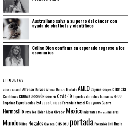
Australiano salva a su perro del cáncer con
ayuda de chatbots y científicos
Céline Dion confirma su esperado regreso a los
escenarios
ETIQUETAS
AMLO
ciencia
Alfonso Durazo
Cajeme
abuso sexual
Alfonso Durazo Montaño
Chiapas
Covid-19
EE.UU.
Científicos
CIUDAD OBREGÓN
Colombia
Deportes
derechos humanos
Estados Unidos
Guaymas
Espectaculos
Farandula
futbol
Guerra
Empalme
Mexico
Hermosillo
mujeres
IMSS
Joe Biden
López Obrador
migrantes
Morena
portada
Mundo
Nogales
Rusia
Niños
Oaxaca
OMS
ONU
Protección Civil