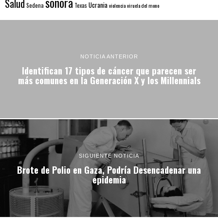
sonora
Salud
Ucrania
Sedena
Texas
violencia
viruela del mono
NOTICIA ANTERIOR
Identifican 17 tipos de cáncer que parecen ser
más comunes en la Generación X y los Millennials
SIGUIENTE NOTICIA
Brote de Polio en Gaza, Podría Desencadenar una
epidemia